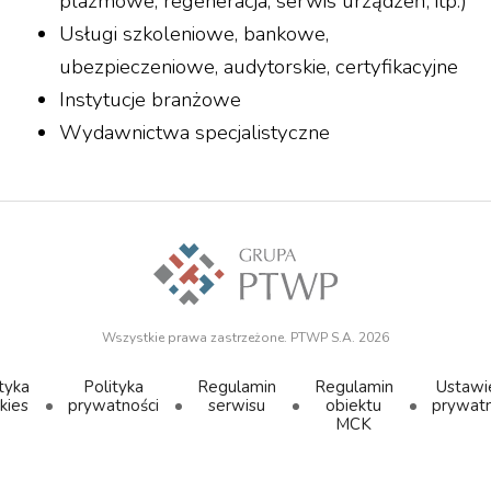
plazmowe, regeneracja, serwis urządzeń, itp.)
Usługi szkoleniowe, bankowe,
ubezpieczeniowe, audytorskie, certyfikacyjne
Instytucje branżowe
Wydawnictwa specjalistyczne
Wszystkie prawa zastrzeżone. PTWP S.A. 2026
tyka
Polityka
Regulamin
Regulamin
Ustawi
kies
prywatności
serwisu
obiektu
prywatn
MCK