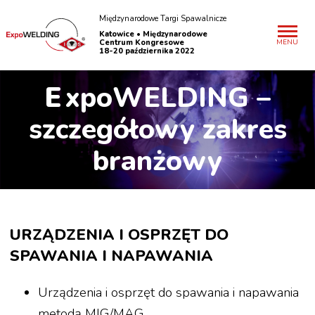
Międzynarodowe Targi Spawalnicze
Katowice • Międzynarodowe
Centrum Kongresowe
MENU
18-20 października 2022
E
xpoWELDING –
szczegółowy zakres
branżowy
URZĄDZENIA I OSPRZĘT DO
SPAWANIA I NAPAWANIA
Urządzenia i osprzęt do spawania i napawania
metodą MIG/MAG