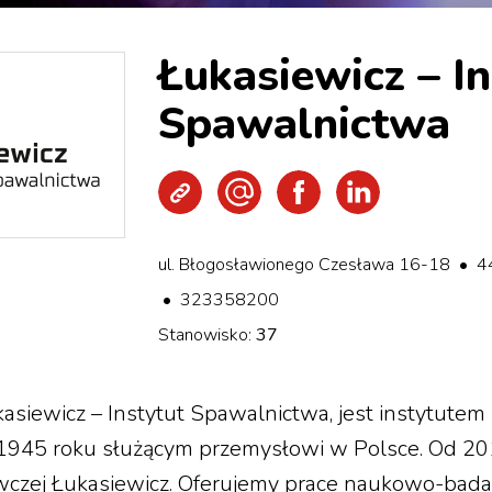
Łukasiewicz – In
Spawalnictwa
Strona WWW
Wyślij e-mail
Facebook
LinkedIn
ul. Błogosławionego Czesława 16-18 • 4
• 323358200
Stanowisko:
37
asiewicz – Instytut Spawalnictwa, jest instytute
1945 roku służącym przemysłowi w Polsce. Od 201
awczej Łukasiewicz. Oferujemy prace naukowo-bad