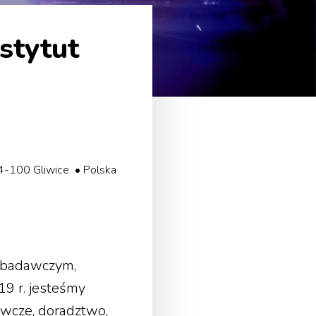
stytut
4-100 Gliwice • Polska
m badawczym,
9 r. jesteśmy
awcze, doradztwo,