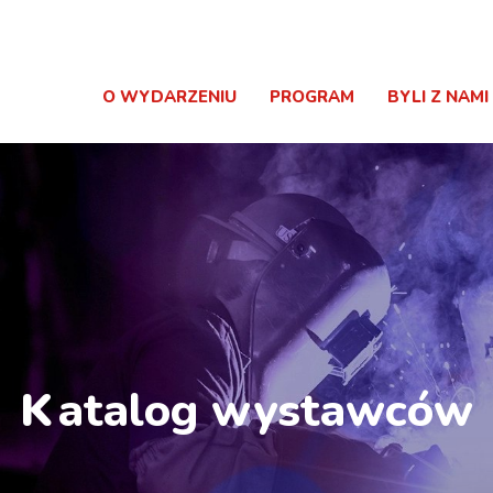
O WYDARZENIU
PROGRAM
BYLI Z NAMI
K
atalog wystawców