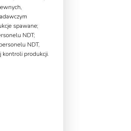
krewnych,
 Badawczym
ukcje spawane;
ersonelu NDT;
 personelu NDT,
kontroli produkcji.