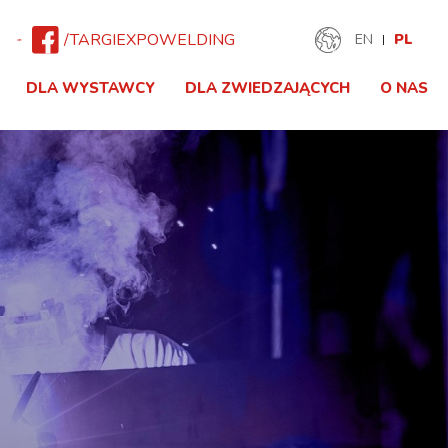
/TARGIEXPOWELDING
EN
PL
DLA WYSTAWCY
DLA ZWIEDZAJĄCYCH
O NAS