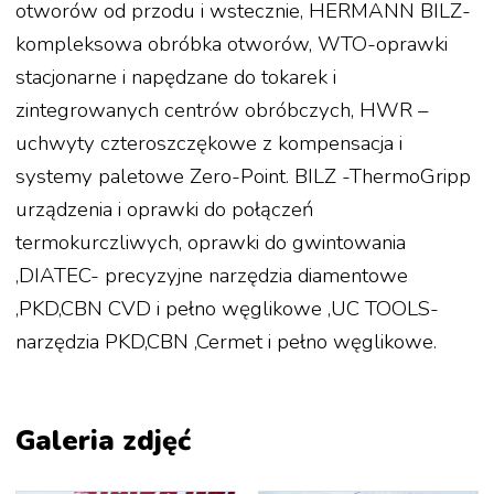
otworów od przodu i wstecznie, HERMANN BILZ-
kompleksowa obróbka otworów, WTO-oprawki
stacjonarne i napędzane do tokarek i
zintegrowanych centrów obróbczych, HWR –
uchwyty czteroszczękowe z kompensacja i
systemy paletowe Zero-Point. BILZ -ThermoGripp
urządzenia i oprawki do połączeń
termokurczliwych, oprawki do gwintowania
,DIATEC- precyzyjne narzędzia diamentowe
,PKD,CBN CVD i pełno węglikowe ,UC TOOLS-
narzędzia PKD,CBN ,Cermet i pełno węglikowe.
Galeria zdjęć