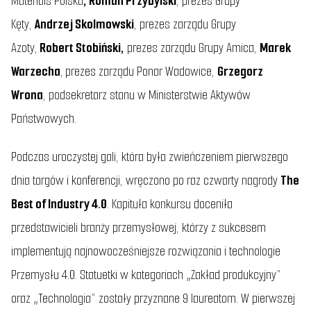
Materials Polska
, Roman Przybylski
, prezes Grupy
Kęty,
Andrzej Skolmowski
, prezes zarządu Grupy
Azoty,
Robert Stobiński,
prezes zarządu Grupy Amica,
Marek
Warzecha
,
prezes zarządu Ponar Wadowice,
Grzegorz
Wrona
, podsekretarz stanu w Ministerstwie Aktywów
Państwowych.
Podczas uroczystej gali, która była zwieńczeniem pierwszego
dnia targów i konferencji, wręczono po raz czwarty nagrody
The
Best of Industry 4.0
. Kapituła konkursu doceniła
przedstawicieli branży przemysłowej, którzy z sukcesem
implementują najnowocześniejsze rozwiązania i technologie
Przemysłu 4.0. Statuetki w kategoriach „Zakład produkcyjny”
oraz „Technologia” zostały przyznane 9 laureatom. W pierwszej