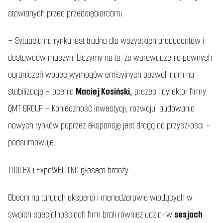
stawianych przed przedsiębiorcami.
–
Sytuacja na rynku jest trudna dla wszystkich producentów i
dostawców maszyn
.
Liczymy na to, że wprowadzenie pewnych
ograniczeń wobec wymogów emisyjnych pozwoli nam na
stabilizację
– ocenia
Maciej Kosiński,
prezes i dyrektor firmy
QMT GROUP –
Konieczność inwestycji, rozwoju, budowania
nowych rynków poprzez ekspansję jest drogą do przyszłości
–
podsumowuje.
TOOLEX i ExpoWELDING głosem branży
Obecni na targach eksperci i menedżerowie wiodących w
swoich specjalnościach firm brali również udział w
sesjach