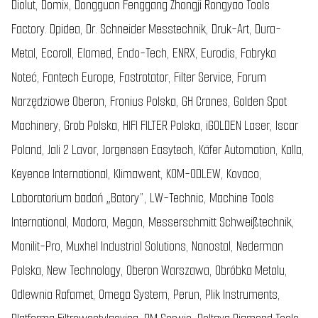
Diolut, Domix, Dongguan Fenggang Zhongji Rongyao Tools
Factory. Dpidea, Dr. Schneider Messtechnik, Druk-Art, Dura-
Metal, Ecoroll, Elamed, Endo-Tech, ENRX, Eurodis, Fabryka
Noteć, Fantech Europe, Fastrotator, Filter Service, Forum
Narzędziowe Oberon, Fronius Polska, GH Cranes, Golden Spot
Machinery, Grob Polska, HIFI FILTER Polska, iGOLDEN Laser, Iscar
Poland, Jali 2 Lavor, Jorgensen Easytech, Käfer Automation, Kalla,
Keyence International, Klimawent, KOM-ODLEW, Kovaco,
Laboratorium badań „Batory”, LW-Technic, Machine Tools
International, Madora, Megan, Messerschmitt Schweißtechnik,
Monilit-Pro, Muxhel Industrial Solutions, Nanostal, Nederman
Polska, New Technology, Oberon Warszawa, Obróbka Metalu,
Odlewnia Rafamet, Omega System, Perun, Plik Instruments,