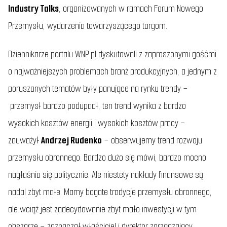
Industry Talks
, organizowanych w ramach Forum Nowego
Przemysłu, wydarzenia towarzyszącego targom.
Dziennikarze portalu WNP.pl dyskutowali z zaproszonymi gośćmi
o najważniejszych problemach branż produkcyjnych, a jednym z
poruszanych tematów były panujące na rynku trendy –
przemysł bardzo podupadł, ten trend wynika z bardzo
wysokich kosztów energii i wysokich kosztów pracy –
zauważył
Andrzej Rudenko
–
obserwujemy trend rozwoju
przemysłu obronnego. Bardzo dużo się mówi, bardzo mocno
nagłaśnia się politycznie. Ale niestety nakłady finansowe są
nadal zbyt małe. Mamy bogate tradycje przemysłu obronnego,
ale wciąż jest zadecydowanie zbyt mało inwestycji w tym
obszarze
– zaznaczał właściciel i dyrektor zarządzający