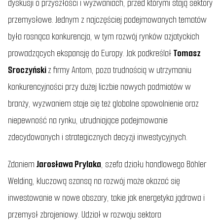
dyskusji o przyszłości i wyzwaniach, przed którymi stają sektory
przemysłowe. Jednym z najczęściej podejmowanych tematów
była rosnąca konkurencja, w tym rozwój rynków azjatyckich
prowadzących ekspansję do Europy. Jak podkreślał
Tomasz
Sroczyński
z firmy Antom, poza trudnością w utrzymaniu
konkurencyjności przy dużej liczbie nowych podmiotów w
branży, wyzwaniem staje się też globalne spowolnienie oraz
niepewność na rynku, utrudniające podejmowanie
zdecydowanych i strategicznych decyzji inwestycyjnych.
Zdaniem
Jarosława Prylaka
, szefa działu handlowego Böhler
Welding, kluczową szansą na rozwój może okazać się
inwestowanie w nowe obszary, takie jak energetyka jądrowa i
przemysł zbrojeniowy. Udział w rozwoju sektora