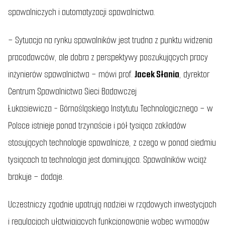
spawalniczych i automatyzacji spawalnictwa.
–
Sytuacja na rynku spawalników jest trudna z punktu widzenia
pracodawców, ale dobra z perspektywy poszukujących pracy
inżynierów spawalnictwa
– mówi prof.
Jacek Słania
, dyrektor
Centrum Spawalnictwa Sieci Badawczej
Łukasiewicza - Górnośląskiego Instytutu Technologicznego –
w
Polsce istnieje ponad trzynaście i pół tysiąca zakładów
stosujących technologie spawalnicze, z czego w ponad siedmiu
tysiącach ta technologia jest dominująca. Spawalników wciąż
brakuje
– dodaje.
Uczestniczy zgodnie upatrują nadziei w rządowych inwestycjach
i regulacjach ułatwiających funkcjonowanie wobec wymogów