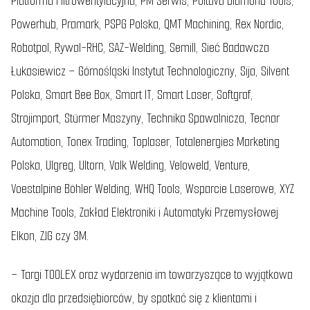
Platforma Filtrowentylacyjna, PM Serwis, Poltava Diamond Tools,
Powerhub, Pramark, PSPG Polska, QMT Machining, Rex Nordic,
Robotpol, Rywal-RHC, SAZ-Welding, Semill, Sieć Badawcza
Łukasiewicz – Górnośląski Instytut Technologiczny, Sija, Silvent
Polska, Smart Bee Box, Smart IT, Smart Laser, Softgraf,
Strojimport, Stürmer Maszyny, Technika Spawalnicza, Tecnar
Automation, Tonex Trading, Toplaser, Totalenergies Marketing
Polska, Ulgreg, Ultorn, Valk Welding, Veloweld, Venture,
Voestalpine Böhler Welding, WHQ Tools, Wsparcie Laserowe, XYZ
Machine Tools, Zakład Elektroniki i Automatyki Przemysłowej
Elkon, ZJG czy 3M.
–
Targi TOOLEX oraz wydarzenia im towarzyszące to wyjątkowa
okazja dla przedsiębiorców, by spotkać się z klientami i