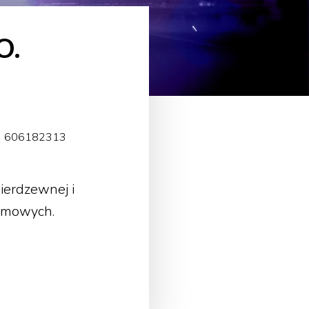
O.
 • 606182313
ierdzewnej i
azmowych.