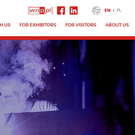
EN
PL
H US
FOR EXHIBITORS
FOR VISITORS
ABOUT US