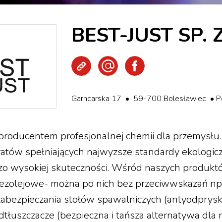
BEST-JUST SP. Z
Strona WWW
Wyślij e-mail
Facebook
Garncarska 17 • 59-700 Bolesławiec •
producentem profesjonalnej chemii dla przemysłu. 
ratów spełniających najwyzsze standardy ekologicz
zo wysokiej skuteczności. Wśród naszych produktó
ezolejowe- można po nich bez przeciwwskazań n
zabezpieczania stołów spawalniczych (antyodprys
odtłuszczacze (bezpieczna i tańsza alternatywa dla