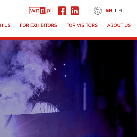
EN
PL
H US
FOR EXHIBITORS
FOR VISITORS
ABOUT US