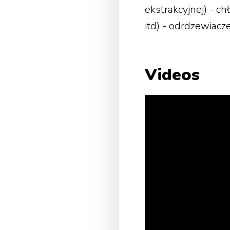
ekstrakcyjnej) - c
itd) - odrdzewiacz
Videos