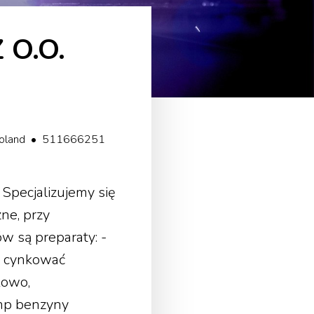
 O.O.
 Poland • 511666251
Specjalizujemy się
ne, przy
w są preparaty: -
p cynkować
kowo,
 np benzyny