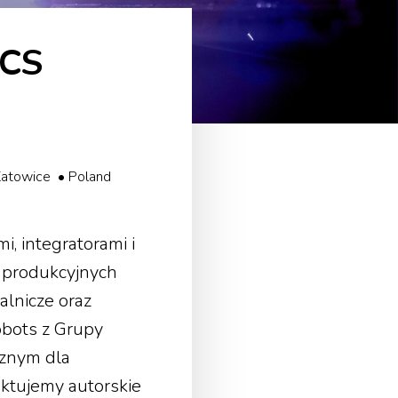
CS
Katowice • Poland
, integratorami i
m produkcyjnych
alnicze oraz
obots z Grupy
cznym dla
ektujemy autorskie