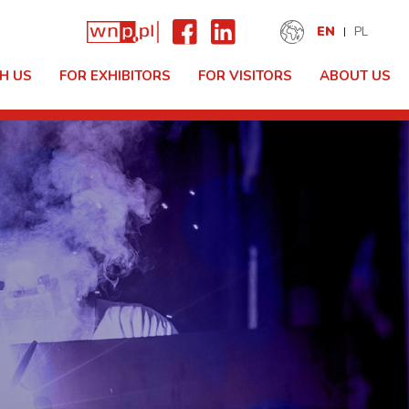
EN
PL
H US
FOR EXHIBITORS
FOR VISITORS
ABOUT US