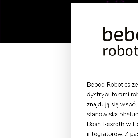
Beboq Robotics ze 
dystrybutorami ro
znajdują się współ
stanowiska obsług
Bosh Rexroth w Po
integratorów. Z pa