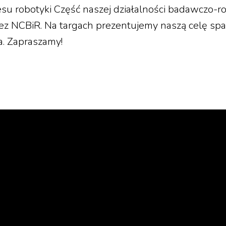
esu robotyki Część naszej działalności badawczo-
zez NCBiR. Na targach prezentujemy naszą celę spa
a. Zapraszamy!