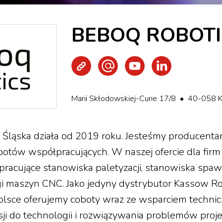
BEBOQ ROBOTI
Strona WWW
Wyślij e-mail
Youtube
LinkedIn
Marii Skłodowskiej-Curie 17/8 • 40-058 
Śląska działa od 2019 roku. Jesteśmy producentami
botów współpracujących. W naszej ofercie dla fir
pracujące stanowiska paletyzacji, stanowiska spaw
i maszyn CNC. Jako jedyny dystrybutor Kassow R
lsce oferujemy coboty wraz ze wsparciem techni
sji do technologii i rozwiązywania problemów proj