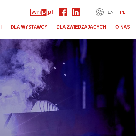
EN
PL
I
DLA WYSTAWCY
DLA ZWIEDZAJACYCH
O NAS